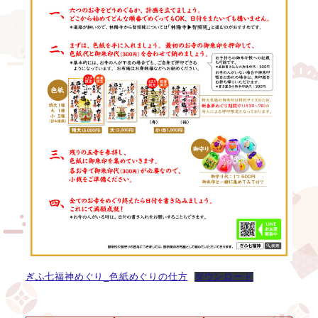
ぎふ七福神めぐり_色紙めぐりの仕方
ダウンロード