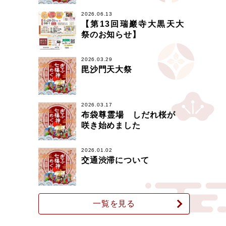
2026.06.13
【第13回瑞巖寺大黒天大
祭のお知らせ】
2026.03.29
毘沙門天大祭
2026.03.17
布袋尊霊場 しだれ桜が
咲き始めました
2026.01.02
交通渋滞について
一覧を見る