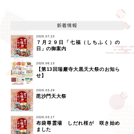
新着情報
2026.07.23
７月２９日「七福（しちふく）の
日」の御案内
2026.06.13
【第13回瑞巖寺大黒天大祭のお知ら
せ】
2026.03.29
毘沙門天大祭
2026.03.17
布袋尊霊場 しだれ桜が 咲き始め
ました