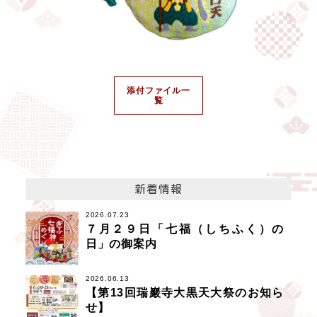
添付ファイル一
覧
新着情報
2026.07.23
７月２９日「七福（しちふく）の
日」の御案内
2026.06.13
【第13回瑞巖寺大黒天大祭のお知ら
せ】