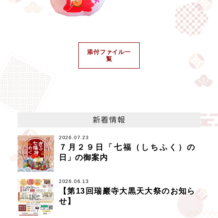
添付ファイル一
覧
新着情報
2026.07.23
７月２９日「七福（しちふく）の
日」の御案内
2026.06.13
【第13回瑞巖寺大黒天大祭のお知ら
せ】